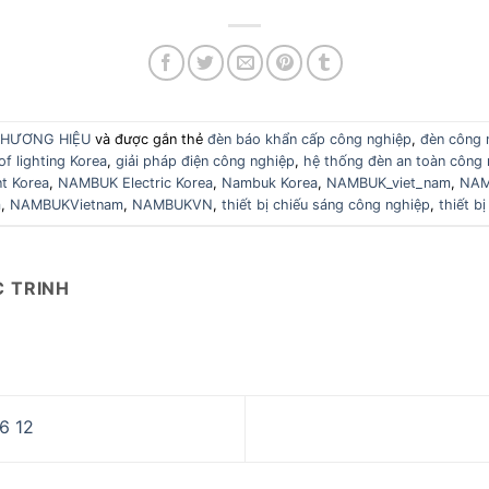
HƯƠNG HIỆU
và được gắn thẻ
đèn báo khẩn cấp công nghiệp
,
đèn công 
of lighting Korea
,
giải pháp điện công nghiệp
,
hệ thống đèn an toàn công 
nt Korea
,
NAMBUK Electric Korea
,
Nambuk Korea
,
NAMBUK_viet_nam
,
NAM
m
,
NAMBUKVietnam
,
NAMBUKVN
,
thiết bị chiếu sáng công nghiệp
,
thiết b
 TRINH
6 12