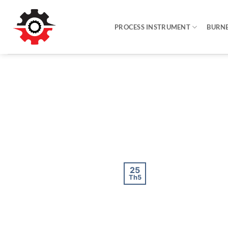
Bỏ
qua
PROCESS INSTRUMENT
BURN
nội
dung
25
Th5