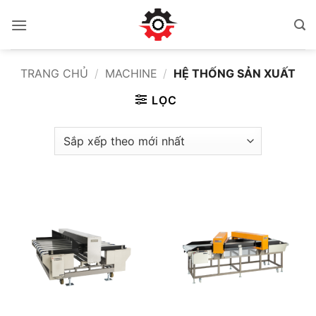
Bỏ
qua
nội
dung
TRANG CHỦ
/
MACHINE
/
HỆ THỐNG SẢN XUẤT
LỌC