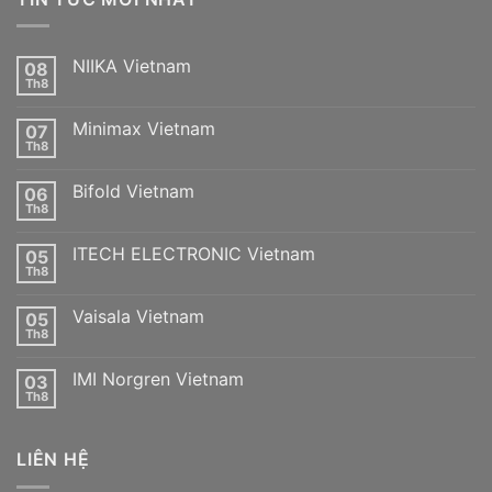
NIIKA Vietnam
08
Th8
Không
có
bình
Minimax Vietnam
07
luận
ở
Th8
Không
NIIKA
có
Vietnam
bình
Bifold Vietnam
06
luận
ở
Th8
Không
Minimax
có
Vietnam
bình
ITECH ELECTRONIC Vietnam
05
luận
ở
Th8
Không
Bifold
có
Vietnam
bình
Vaisala Vietnam
05
luận
ở
Th8
Không
ITECH
có
ELECTRONIC
bình
Vietnam
IMI Norgren Vietnam
03
luận
ở
Th8
Không
Vaisala
có
Vietnam
bình
luận
LIÊN HỆ
ở
IMI
Norgren