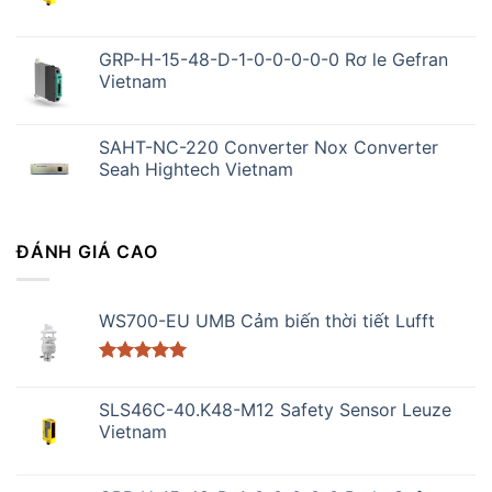
GRP-H-15-48-D-1-0-0-0-0-0 Rơ le Gefran
Vietnam
SAHT-NC-220 Converter Nox Converter
Seah Hightech Vietnam
ĐÁNH GIÁ CAO
WS700-EU UMB Cảm biến thời tiết Lufft
Được xếp
hạng
5.00
SLS46C-40.K48-M12 Safety Sensor Leuze
5 sao
Vietnam