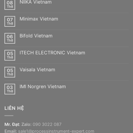
NIIKA Vietnam
08
Th8
Không
có
bình
Minimax Vietnam
07
luận
ở
Th8
Không
NIIKA
có
Vietnam
bình
Bifold Vietnam
06
luận
ở
Th8
Không
Minimax
có
Vietnam
bình
ITECH ELECTRONIC Vietnam
05
luận
ở
Th8
Không
Bifold
có
Vietnam
bình
Vaisala Vietnam
05
luận
ở
Th8
Không
ITECH
có
ELECTRONIC
bình
Vietnam
IMI Norgren Vietnam
03
luận
ở
Th8
Không
Vaisala
có
Vietnam
bình
luận
LIÊN HỆ
ở
IMI
Norgren
Vietnam
Mr. Đạt
:
Zalo:
090 3022 087
Email:
sale1@processinstrument-expert.com