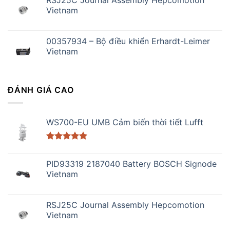
Vietnam
00357934 – Bộ điều khiển Erhardt-Leimer
Vietnam
ĐÁNH GIÁ CAO
WS700-EU UMB Cảm biến thời tiết Lufft
Được xếp
hạng
5.00
PID93319 2187040 Battery BOSCH Signode
5 sao
Vietnam
RSJ25C Journal Assembly Hepcomotion
Vietnam