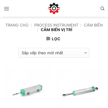
Bỏ
qua
nội
dung
TRANG CHỦ
/
PROCESS INSTRUMENT
/
CẢM BIẾN
/
CẢM BIẾN VỊ TRÍ
LỌC