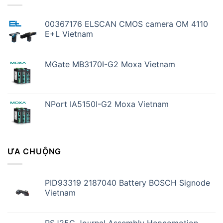
00367176 ELSCAN CMOS camera OM 4110
E+L Vietnam
MGate MB3170I-G2 Moxa Vietnam
NPort IA5150I-G2 Moxa Vietnam
ƯA CHUỘNG
PID93319 2187040 Battery BOSCH Signode
Vietnam
RSJ25C Journal Assembly Hepcomotion