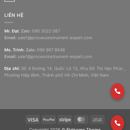
Không
Vaisala
có
Vietnam
bình
luận
LIÊN HỆ
ở
IMI
Norgren
Vietnam
Mr. Đạt
:
Zalo:
090 3022 087
Email:
sale1@processinstrument-expert.com
Ms. Trinh
:
Zalo:
096 967 8648
Email:
sale1@processinstrument-expert.com
Địa chỉ:
Số 4 Đường 14, Quốc Lộ 13, Khu Đô Thị Vạn Phúc ,
Phường Hiệp Bình, Thành phố Hồ Chí Minh, Việt Nam
Visa
PayPal
Stripe
MasterCard
Cash
On
Copyright 2026 ©
Flatsome Theme