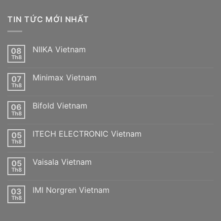
TIN TỨC MỚI NHẤT
NIIKA Vietnam
08
Th8
Không
có
bình
Minimax Vietnam
07
luận
ở
Th8
Không
NIIKA
có
Vietnam
bình
Bifold Vietnam
06
luận
ở
Th8
Không
Minimax
có
Vietnam
bình
ITECH ELECTRONIC Vietnam
05
luận
ở
Th8
Không
Bifold
có
Vietnam
bình
Vaisala Vietnam
05
luận
ở
Th8
Không
ITECH
có
ELECTRONIC
bình
Vietnam
IMI Norgren Vietnam
03
luận
ở
Th8
Không
Vaisala
có
Vietnam
bình
luận