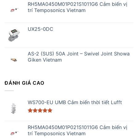
RH5MA0450M01P021S1011G6 Cảm biến vị
trí Temposonics Vietnam
UX25-0DC
AS-2 (SUS) 50A Joint – Swivel Joint Showa
Giken Vietnam
ĐÁNH GIÁ CAO
WS700-EU UMB Cảm biến thời tiết Lufft
Được xếp
hạng
5.00
RH5MA0450M01P021S1011G6 Cảm biến vị
5 sao
trí Temposonics Vietnam