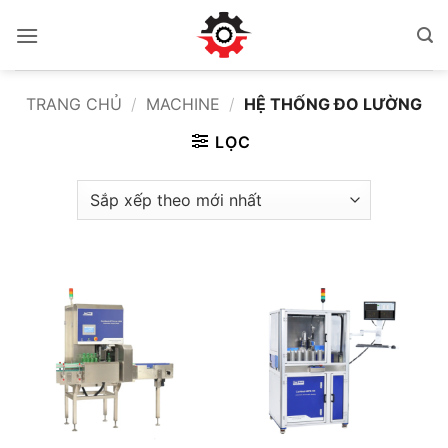
Bỏ
qua
nội
dung
TRANG CHỦ
/
MACHINE
/
HỆ THỐNG ĐO LƯỜNG
LỌC