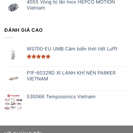
4055 Vòng bị lăn Inox HEPCO MOTION
Vietnam
ĐÁNH GIÁ CAO
WS700-EU UMB Cảm biến thời tiết Lufft
Được xếp
hạng
5.00
P1F-6032RD XI LANH KHÍ NÉN PARKER
5 sao
VIETNAM
530066 Temposonics Vietnam