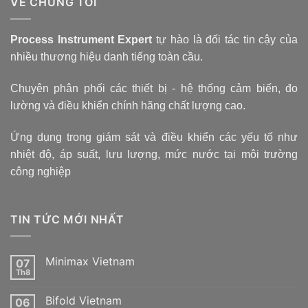
VỀ CHÚNG TÔI
Process Instrument Expert
tự hào là đối tác tin cậy của
nhiều thương hiệu danh tiếng toàn cầu.
Chuyên phân phối các thiết bị - hệ thống cảm biến, đo
lường và điều khiển chính hãng chất lượng cao.
Ứng dụng trong giám sát và điều khiển các yếu tố như
nhiệt độ, áp suất, lưu lượng, mức nước tại môi trường
công nghiệp
TIN TỨC MỚI NHẤT
Minimax Vietnam
07
Th8
Không
có
bình
Bifold Vietnam
06
luận