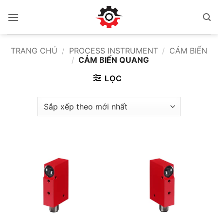
Bỏ
qua
nội
dung
TRANG CHỦ
/
PROCESS INSTRUMENT
/
CẢM BIẾN
/
CẢM BIẾN QUANG
LỌC