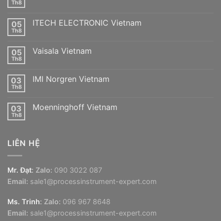
ở
Th8
Không
Minimax
có
Vietnam
bình
ITECH ELECTRONIC Vietnam
05
luận
ở
Th8
Không
Bifold
có
Vietnam
bình
Vaisala Vietnam
05
luận
ở
Th8
Không
ITECH
có
ELECTRONIC
bình
Vietnam
IMI Norgren Vietnam
03
luận
ở
Th8
Không
Vaisala
có
Vietnam
bình
Moenninghoff Vietnam
03
luận
ở
Th8
Không
IMI
có
Norgren
bình
Vietnam
luận
LIÊN HỆ
ở
Moenninghoff
Vietnam
Mr. Đạt
:
Zalo:
090 3022 087
Email:
sale1@processinstrument-expert.com
Ms. Trinh
:
Zalo:
096 967 8648
Email:
sale1@processinstrument-expert.com