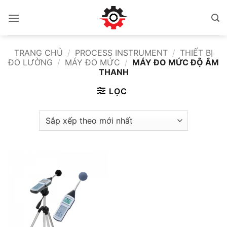
Bỏ
qua
nội
dung
TRANG CHỦ
/
PROCESS INSTRUMENT
/
THIẾT BỊ
ĐO LƯỜNG
/
MÁY ĐO MỨC
/
MÁY ĐO MỨC ĐỘ ÂM
THANH
LỌC