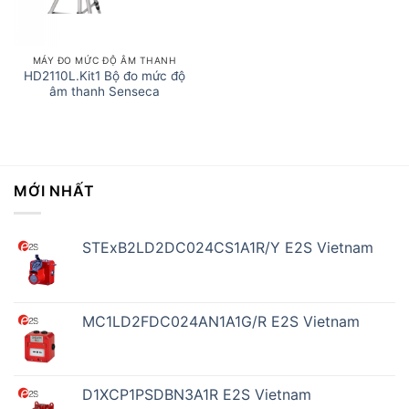
MÁY ĐO MỨC ĐỘ ÂM THANH
HD2110L.Kit1 Bộ đo mức độ
âm thanh Senseca
MỚI NHẤT
STExB2LD2DC024CS1A1R/Y E2S Vietnam
MC1LD2FDC024AN1A1G/R E2S Vietnam
D1XCP1PSDBN3A1R E2S Vietnam