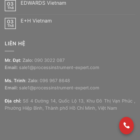
Vietnam
EDWARDS Vietnam
03
luận
ở
Th8
Không
Moenninghoff
có
Vietnam
bình
E+H Vietnam
03
luận
ở
Th8
Không
EDWARDS
có
Vietnam
bình
luận
LIÊN HỆ
ở
E+H
Vietnam
Mr. Đạt
:
Zalo:
090 3022 087
Email:
sale1@processinstrument-expert.com
Ms. Trinh
:
Zalo:
096 967 8648
Email:
sale1@processinstrument-expert.com
Địa chỉ:
Số 4 Đường 14, Quốc Lộ 13, Khu Đô Thị Vạn Phúc ,
Phường Hiệp Bình, Thành phố Hồ Chí Minh, Việt Nam