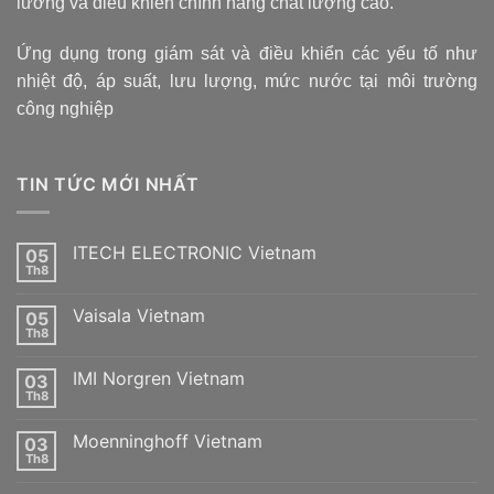
lường và điều khiển chính hãng chất lượng cao.
Ứng dụng trong giám sát và điều khiển các yếu tố như
nhiệt độ, áp suất, lưu lượng, mức nước tại môi trường
công nghiệp
TIN TỨC MỚI NHẤT
ITECH ELECTRONIC Vietnam
05
Th8
Không
có
bình
Vaisala Vietnam
05
luận
ở
Th8
Không
ITECH
có
ELECTRONIC
bình
Vietnam
IMI Norgren Vietnam
03
luận
ở
Th8
Không
Vaisala
có
Vietnam
bình
Moenninghoff Vietnam
03
luận
ở
Th8
Không
IMI
có
Norgren
bình