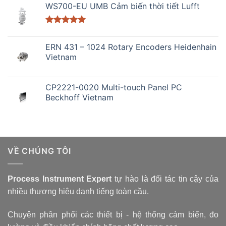
WS700-EU UMB Cảm biến thời tiết Lufft
Được xếp
hạng
5.00
ERN 431 – 1024 Rotary Encoders Heidenhain
5 sao
Vietnam
CP2221-0020 Multi-touch Panel PC
Beckhoff Vietnam
VỀ CHÚNG TÔI
Process Instrument Expert
tự hào là đối tác tin cậy của
nhiều thương hiệu danh tiếng toàn cầu.
Chuyên phân phối các thiết bị - hệ thống cảm biến, đo