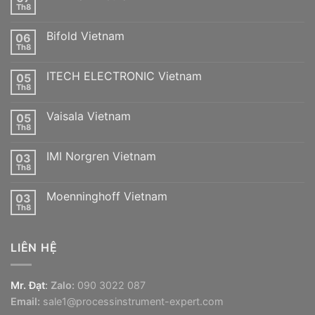
Th8
Không
có
bình
Bifold Vietnam
06
luận
ở
Th8
Không
Minimax
có
Vietnam
bình
ITECH ELECTRONIC Vietnam
05
luận
ở
Th8
Không
Bifold
có
Vietnam
bình
Vaisala Vietnam
05
luận
ở
Th8
Không
ITECH
có
ELECTRONIC
bình
Vietnam
IMI Norgren Vietnam
03
luận
ở
Th8
Không
Vaisala
có
Vietnam
bình
Moenninghoff Vietnam
03
luận
ở
Th8
Không
IMI
có
Norgren
bình
Vietnam
luận
LIÊN HỆ
ở
Moenninghoff
Vietnam
Mr. Đạt
:
Zalo:
090 3022 087
Email:
sale1@processinstrument-expert.com