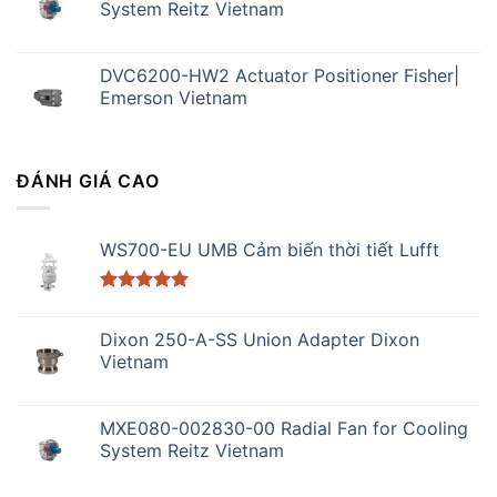
System Reitz Vietnam
DVC6200-HW2 Actuator Positioner Fisher|
Emerson Vietnam
ĐÁNH GIÁ CAO
WS700-EU UMB Cảm biến thời tiết Lufft
Được xếp
hạng
5.00
Dixon 250-A-SS Union Adapter Dixon
5 sao
Vietnam
MXE080-002830-00 Radial Fan for Cooling
System Reitz Vietnam