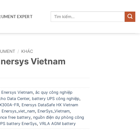
Tìm
RUMENT EXPERT
kiếm:
RUMENT
/
KHÁC
nersys Vietnam
Enersys Vietnam
,
ắc quy công nghiệp
cho Data Center
,
battery UPS công nghiệp
,
HX300A-FR
,
Enersys DataSafe HX Vietnam
,
Enersys_viet_nam
,
EnerSys_Vietnam
,
nce free battery
,
nguồn điện dự phòng công
PS battery EnerSys
,
VRLA AGM battery