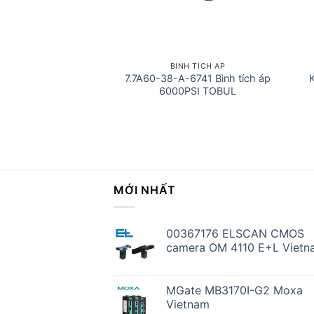
KHÁC
BÌNH TÍCH ÁP
y cắt mí lon chống
7.7A60-38-A-6741 Bình tích áp
 CanNeed
6000PSI TOBUL
MỚI NHẤT
00367176 ELSCAN CMOS
camera OM 4110 E+L Vietn
MGate MB3170I-G2 Moxa
Vietnam