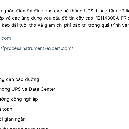
nguồn điện ổn định cho các hệ thống UPS, trung tâm dữ liệu
iệp và các ứng dụng yêu cầu độ tin cậy cao. 12HX300A-FR
, kéo dài tuổi thọ và giảm chi phí bảo trì trong quá trình vậ
s.com
://processinstrument-expert.com/
ng cần bảo dưỡng
thống UPS và Data Center
rường công nghiệp
n toàn
ời gian ngắn
n dự phòng quan trọng