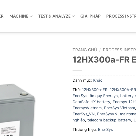
ER
MACHINE
TEST & ANALYZE
GIẢI PHÁP
PROCESS INST
TRANG CHỦ
/
PROCESS INST
12HX300a-FR E
Danh mục:
Khác
Thẻ:
12HX300a-FR
,
12HX300A-FR 
EnerSys
,
ắc quy Enersys
,
battery 
DataSafe HX battery
,
Enersys 12
EnersysVietnam
,
EnerSys Vietnam
EnerSys_VN
,
EnerSysVN
,
maintena
nghiệp
,
telecom backup battery
,
U
Thương hiệu:
EnerSys