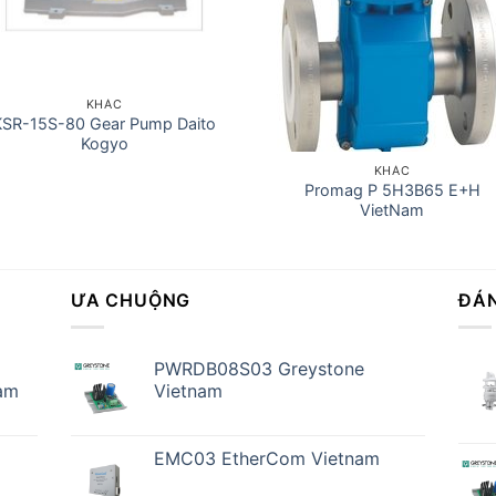
KHÁC
KSR-15S-80 Gear Pump Daito
Kogyo
KHÁC
Promag P 5H3B65 E+H
VietNam
ƯA CHUỘNG
ĐÁN
PWRDB08S03 Greystone
am
Vietnam
EMC03 EtherCom Vietnam