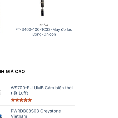
KHÁC
FT-3400-100-1C32-Máy đo lưu
lượng-Onicon
H GIÁ CAO
WS700-EU UMB Cảm biến thời
tiết Lufft
Được xếp
hạng
PWRDB08S03 Greystone
5.00
5 sao
Vietnam