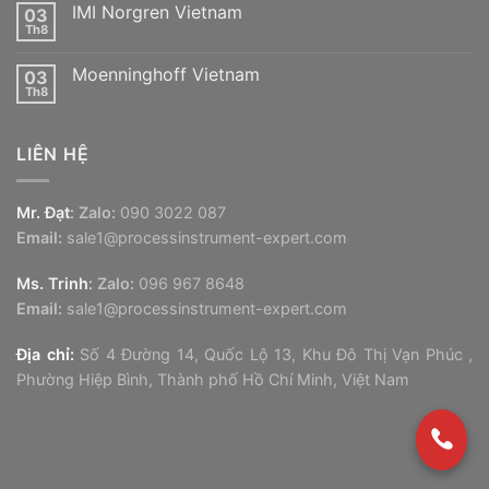
bình
Vietnam
IMI Norgren Vietnam
03
luận
ở
Th8
Không
Vaisala
có
Vietnam
bình
Moenninghoff Vietnam
03
luận
ở
Th8
Không
IMI
có
Norgren
bình
Vietnam
luận
LIÊN HỆ
ở
Moenninghoff
Vietnam
Mr. Đạt
:
Zalo:
090 3022 087
Email:
sale1@processinstrument-expert.com
Ms. Trinh
:
Zalo:
096 967 8648
Email:
sale1@processinstrument-expert.com
Địa chỉ:
Số 4 Đường 14, Quốc Lộ 13, Khu Đô Thị Vạn Phúc ,
Phường Hiệp Bình, Thành phố Hồ Chí Minh, Việt Nam