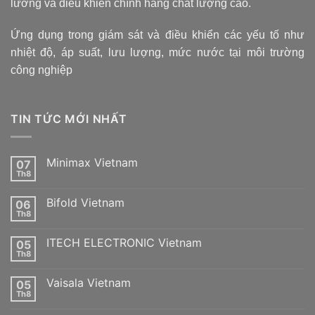
lường và điều khiển chính hãng chất lượng cao.
Ứng dụng trong giám sát và điều khiển các yếu tố như
nhiệt độ, áp suất, lưu lượng, mức nước tại môi trường
công nghiệp
TIN TỨC MỚI NHẤT
Minimax Vietnam
07
Th8
Không
có
bình
Bifold Vietnam
06
luận
ở
Th8
Không
Minimax
có
Vietnam
bình
ITECH ELECTRONIC Vietnam
05
luận
ở
Th8
Không
Bifold
có
Vietnam
bình
Vaisala Vietnam
05
luận
ở
Th8
Không
ITECH
có
ELECTRONIC