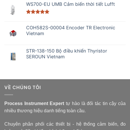
WS700-EU UMB Cảm biến thời tiết Lufft
Được xếp
hạng
5.00
COH582S-00004 Encoder TR Electronic
5 sao
Vietnam
STR-138-150 Bộ điều khiển Thyristor
SEROUN Vietnam
VỀ CHÚNG TÔI
Process Instrument Expert
tự hào là đối tác tin cậy của
nhiều thương hiệu danh tiếng toàn cầu.
Chuyên phân phối các thiết bị - hệ thống cảm biến, đo