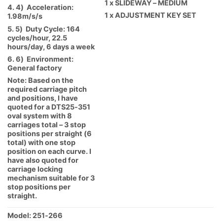
1 x SLIDEWAY – MEDIUM
4. 4) Acceleration:
1 x ADJUSTMENT KEY SET
1.98m/s/s
5. 5) Duty Cycle: 164
cycles/hour, 22.5
hours/day, 6 days a week
6. 6) Environment:
General factory
Note: Based on the
required carriage pitch
and positions, I have
quoted for a DTS25-351
oval system with 8
carriages total – 3 stop
positions per straight (6
total) with one stop
position on each curve. I
have also quoted for
carriage locking
mechanism suitable for 3
stop positions per
straight.
Model: 251-266