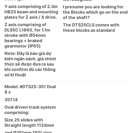
Y axis comprising of 2.3m
I presume you are looking for
HB25 beam and mounting
the Blocks which go on the end
plates for Z axis / X drive.
of the shaft?
Z axis comprising of
The DTS25CLS comes with
DLS5C L1860, for 1.1m
these blocks as standard
stroke with Ø54mm
bearings + braked
gearmotor (IP65)
Note: Đây là báo giá dự
kiến ngân sách, giá chính
thức sẽ được đưa ra sau
khi confirm đủ các thông
số kĩ thuật
Model: #DTS25-351 Oval
8 x
357.14
Oval driven track system
comprising:
Size 25 slides with
Straight length 1133mm
and Ø351mm 180° ring