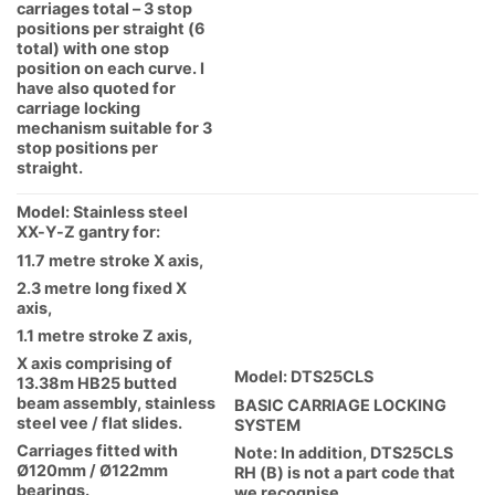
carriages total – 3 stop
positions per straight (6
total) with one stop
position on each curve. I
have also quoted for
carriage locking
mechanism suitable for 3
stop positions per
straight.
Model: Stainless steel
XX-Y-Z gantry for:
11.7 metre stroke X axis,
2.3 metre long fixed X
axis,
1.1 metre stroke Z axis,
X axis comprising of
Model: DTS25CLS
13.38m HB25 butted
beam assembly, stainless
BASIC CARRIAGE LOCKING
steel vee / flat slides.
SYSTEM
Carriages fitted with
Note: In addition, DTS25CLS
Ø120mm / Ø122mm
RH (B) is not a part code that
bearings.
we recognise.