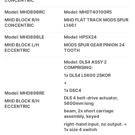
CONCENTRIC
Model: MHD89BRC
Model: MHDT40100R5
MHD BLOCK R/H
MHD FLAT TRACK MOD5 SPUR
CONCENTRIC
L1461
Model: MHD89BLE
Model: HP5X24
MHD BLOCK L/H
MOD5 SPUR GEAR PINION 24
ECCENTRIC
TOOTH
Model: DLS4 ASSY 2
COMPRISING:
1x DLS4 L5600 2SKOR
+
1x DSC4
Model: MHD89BRE
DLS 4 belt-drive actuator,
MHD BLOCK R/H
5600mm long
ECCENTRIC
beam, 2x short carriage
assembly, keyed
right-hand input, no output. +
1x size 4 switch