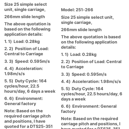
Size 25 simple select
unit, single carriage,
Model: 251-266
266mm slide length
Size 25 simple select unit,
single carriage,
The above quotation is
based on the following
266mm slide length
application details:
The above quotation is based
1. 1) Load: 0.28kg
on the following application
details:
2. 2) Position of Load:
Central to Carriage
1. 1) Load: 0.28kg
3. 3) Speed: 0.595m/s
2. 2) Position of Load: Central
to Carriage
4. 4) Acceleration:
1.98m/s/s
3. 3) Speed: 0.595m/s
5. 5) Duty Cycle: 164
4. 4) Acceleration: 1.98m/s/s
cycles/hour, 22.5
5. 5) Duty Cycle: 164
hours/day, 6 days a week
cycles/hour, 22.5 hours/day, 6
6. 6) Environment:
days a week
General factory
6. 6) Environment: General
Note: Based on the
factory
required carriage pitch
Note: Based on the required
and positions, I have
carriage pitch and positions, I
quoted for a DTS25-351
have quoted for a DTS25-351