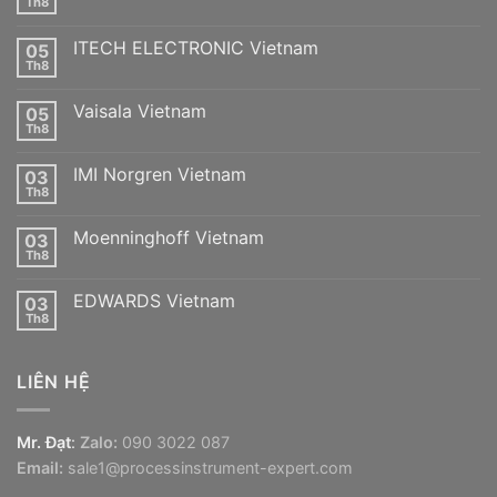
Th8
Không
có
bình
ITECH ELECTRONIC Vietnam
05
luận
ở
Th8
Không
Bifold
có
Vietnam
bình
Vaisala Vietnam
05
luận
ở
Th8
Không
ITECH
có
ELECTRONIC
bình
Vietnam
IMI Norgren Vietnam
03
luận
ở
Th8
Không
Vaisala
có
Vietnam
bình
Moenninghoff Vietnam
03
luận
ở
Th8
Không
IMI
có
Norgren
bình
Vietnam
EDWARDS Vietnam
03
luận
ở
Th8
Không
Moenninghoff
có
Vietnam
bình
luận
LIÊN HỆ
ở
EDWARDS
Vietnam
Mr. Đạt
:
Zalo:
090 3022 087
Email:
sale1@processinstrument-expert.com