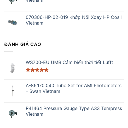
Vietnam
070306-HP-02-019 Khớp Nối Xoay HP Cosil
Vietnam
ĐÁNH GIÁ CAO
WS700-EU UMB Cảm biến thời tiết Lufft
Được xếp
hạng
5.00
A-86.170.040 Tube Set for AMI Photometers
5 sao
– Swan Vietnam
R41464 Pressure Gauge Type A33 Tempress
Vietnam