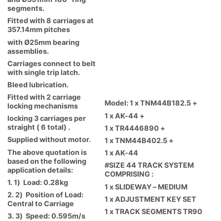
segments.
Fitted with 8 carriages at
357.14mm pitches
with Ø25mm bearing
assemblies.
Carriages connect to belt
with single trip latch.
Bleed lubrication.
Fitted with 2 carriage
Model: 1 x TNM44B182.5 +
locking mechanisms
1 x AK-44 +
locking 3 carriages per
straight ( 6 total) .
1 x TR4446890 +
Supplied without motor.
1 x TNM44B402.5 +
The above quotation is
1 x AK-44
based on the following
#SIZE 44 TRACK SYSTEM
application details:
COMPRISING :
1. 1) Load: 0.28kg
1 x SLIDEWAY – MEDIUM
2. 2) Position of Load:
1 x ADJUSTMENT KEY SET
Central to Carriage
1 x TRACK SEGMENTS TR90
3. 3) Speed: 0.595m/s