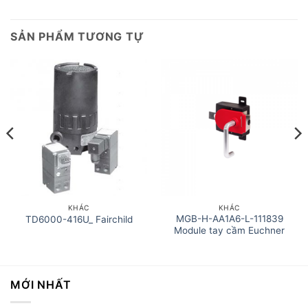
SẢN PHẨM TƯƠNG TỰ
KHÁC
KHÁC
MGB-H-AA1A6-L-111839
TD6000-416U_ Fairchild
Module tay cầm Euchner
MỚI NHẤT