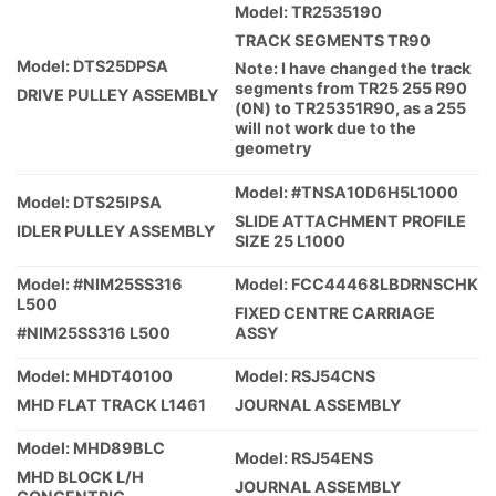
Model: TR2535190
TRACK SEGMENTS TR90
Model: DTS25DPSA
Note: I have changed the track
segments from TR25 255 R90
DRIVE PULLEY ASSEMBLY
(0N) to TR25351R90, as a 255
will not work due to the
geometry
Model: #TNSA10D6H5L1000
Model: DTS25IPSA
SLIDE ATTACHMENT PROFILE
IDLER PULLEY ASSEMBLY
SIZE 25 L1000
Model: #NIM25SS316
Model: FCC44468LBDRNSCHK
L500
FIXED CENTRE CARRIAGE
#NIM25SS316 L500
ASSY
Model: MHDT40100
Model: RSJ54CNS
MHD FLAT TRACK L1461
JOURNAL ASSEMBLY
Model: MHD89BLC
Model: RSJ54ENS
MHD BLOCK L/H
JOURNAL ASSEMBLY