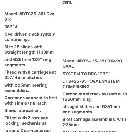
cam.
Model: #DTS25-351 Oval
8 x
357.14
Oval driven track system
comprising:
Size 25 slides with
Straight length 1133mm
and Ø351mm 180° ring
Model: #DTS+25-351 8X490
segments.
OVAL
Fitted with 8 carriages at
SYSTEM TO DRG ‘ TBC’
357.14mm pitches
DTS+25-351 OVAL SYSTEM
with Ø25mm bearing
COMPRISING:
assemblies.
Carbon steel track system with
Carriages connect to belt
1650mm long
with single trip latch.
straight slides and Ø351mm
Bleed lubrication.
end segments.
Fitted with 2 carriage
8 off carriage assemblies, with
locking mechanisms
Ø25mm
locking 3 carriages per