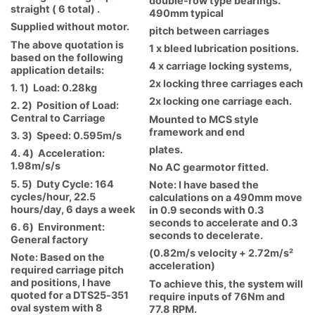
double-row type bearings.
straight ( 6 total) .
490mm typical
Supplied without motor.
pitch between carriages
The above quotation is
1 x bleed lubrication positions.
based on the following
4 x carriage locking systems,
application details:
2x locking three carriages each
1. 1) Load: 0.28kg
2x locking one carriage each.
2. 2) Position of Load:
Central to Carriage
Mounted to MCS style
framework and end
3. 3) Speed: 0.595m/s
plates.
4. 4) Acceleration:
1.98m/s/s
No AC gearmotor fitted.
5. 5) Duty Cycle: 164
Note: I have based the
cycles/hour, 22.5
calculations on a 490mm move
hours/day, 6 days a week
in 0.9 seconds with 0.3
seconds to accelerate and 0.3
6. 6) Environment:
seconds to decelerate.
General factory
(0.82m/s velocity + 2.72m/s²
Note: Based on the
acceleration)
required carriage pitch
and positions, I have
To achieve this, the system will
quoted for a DTS25-351
require inputs of 76Nm and
oval system with 8
77.8 RPM.