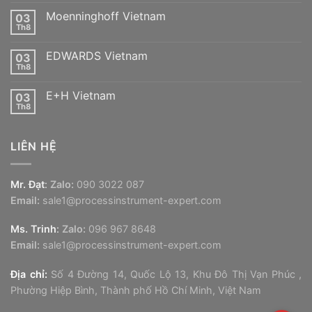
có
Vietnam
bình
Moenninghoff Vietnam
03
luận
ở
Th8
Không
IMI
có
Norgren
bình
Vietnam
EDWARDS Vietnam
03
luận
ở
Th8
Không
Moenninghoff
có
Vietnam
bình
E+H Vietnam
03
luận
ở
Th8
Không
EDWARDS
có
Vietnam
bình
luận
LIÊN HỆ
ở
E+H
Vietnam
Mr. Đạt
:
Zalo:
090 3022 087
Email:
sale1@processinstrument-expert.com
Ms. Trinh
:
Zalo:
096 967 8648
Email:
sale1@processinstrument-expert.com
Địa chỉ:
Số 4 Đường 14, Quốc Lộ 13, Khu Đô Thị Vạn Phúc ,
Phường Hiệp Bình, Thành phố Hồ Chí Minh, Việt Nam