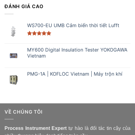
ĐÁNH GIÁ CAO
WS700-EU UMB Cảm biến thời tiết Lufft
Được xếp
hạng
5.00
MY600 Digital Insulation Tester YOKOGAWA
5 sao
Vietnam
PMG-1A | KOFLOC Vietnam | Máy trộn khí
VỀ CHÚNG TÔI
Process Instrument Expert
tự hào là đối tác tin cậy của