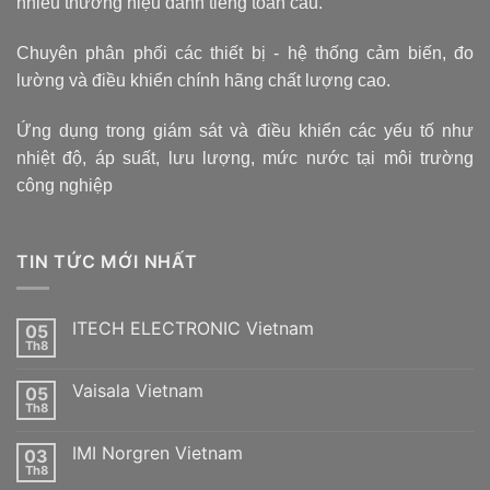
nhiều thương hiệu danh tiếng toàn cầu.
Chuyên phân phối các thiết bị - hệ thống cảm biến, đo
lường và điều khiển chính hãng chất lượng cao.
Ứng dụng trong giám sát và điều khiển các yếu tố như
nhiệt độ, áp suất, lưu lượng, mức nước tại môi trường
công nghiệp
TIN TỨC MỚI NHẤT
ITECH ELECTRONIC Vietnam
05
Th8
Không
có
bình
Vaisala Vietnam
05
luận
ở
Th8
Không
ITECH
có
ELECTRONIC
bình
Vietnam
IMI Norgren Vietnam
03
luận
ở
Th8
Không
Vaisala