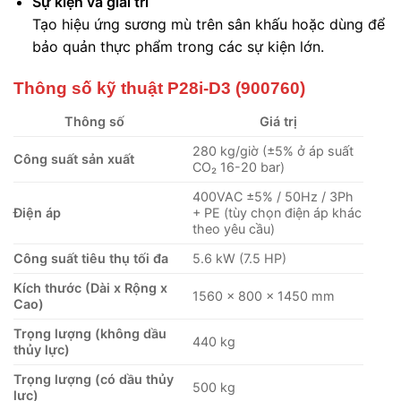
Sự kiện và giải trí
Tạo hiệu ứng sương mù trên sân khấu hoặc dùng để
bảo quản thực phẩm trong các sự kiện lớn.
Thông số kỹ thuật P28i-D3 (900760)
Thông số
Giá trị
280 kg/giờ (±5% ở áp suất
Công suất sản xuất
CO₂ 16-20 bar)
400VAC ±5% / 50Hz / 3Ph
Điện áp
+ PE (tùy chọn điện áp khác
theo yêu cầu)
Công suất tiêu thụ tối đa
5.6 kW (7.5 HP)
Kích thước (Dài x Rộng x
1560 x 800 x 1450 mm
Cao)
Trọng lượng (không dầu
440 kg
thủy lực)
Trọng lượng (có dầu thủy
500 kg
lực)