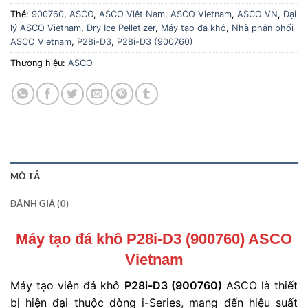
Thẻ:
900760
,
ASCO
,
ASCO Việt Nam
,
ASCO Vietnam
,
ASCO VN
,
Đại
lý ASCO Vietnam
,
Dry Ice Pelletizer
,
Máy tạo đá khô
,
Nhà phân phối
ASCO Vietnam
,
P28i-D3
,
P28i-D3 (900760)
Thương hiệu:
ASCO
MÔ TẢ
ĐÁNH GIÁ (0)
Máy tạo đá khô P28i-D3 (900760) ASCO
Vietnam
Máy tạo viên đá khô
P28i-D3 (900760)
ASCO là thiết
bị hiện đại thuộc dòng i-Series, mang đến hiệu suất