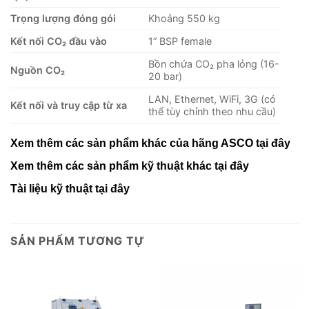
Trọng lượng đóng gói
Khoảng 550 kg
Kết nối CO₂ đầu vào
1” BSP female
Bồn chứa CO₂ pha lỏng (16-
Nguồn CO₂
20 bar)
LAN, Ethernet, WiFi, 3G (có
Kết nối và truy cập từ xa
thể tùy chỉnh theo nhu cầu)
Xem thêm các sản phẩm khác của hãng
ASCO
tại đây
Xem thêm các sản phẩm kỹ thuật khác
tại đây
Tài liệu kỹ thuật
tại đây
SẢN PHẨM TƯƠNG TỰ