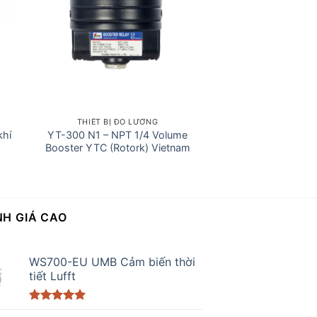
THIẾT BỊ ĐO LƯỜNG
khí
YT-300 N1 – NPT 1/4 Volume
Booster YTC (Rotork) Vietnam
H GIÁ CAO
WS700-EU UMB Cảm biến thời
tiết Lufft
Được xếp