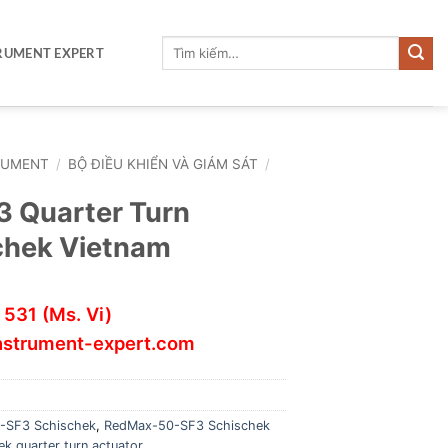
Tìm
RUMENT EXPERT
kiếm:
RUMENT
/
BỘ ĐIỀU KHIỂN VÀ GIÁM SÁT
/
 Quarter Turn
chek Vietnam
 531
(Ms. Vi)
nstrument-expert.com
-SF3 Schischek
,
RedMax-50-SF3 Schischek
k quarter turn actuator