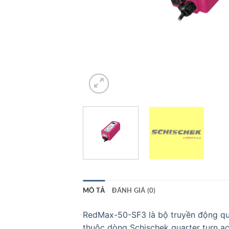
MÔ TẢ
ĐÁNH GIÁ (0)
RedMax-50-SF3 là bộ truyền động qu
thuộc dòng Schischek quarter turn a