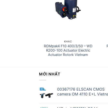
ĐIỀU KHIỂN
KHÁC
ộ điều khiển nhiệt
ROMpak4 F10 400/3/50 – WD
ộ ROPEX
R200-100 Actuator Electric
Actuator Rotork Vietnam
MỚI NHẤT
00367176 ELSCAN CMOS
camera OM 4110 E+L Vietn