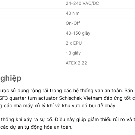
24–240 VAC/DC
40 Nm
On-Off
40–150 giây
2 x EPU
~3 giây
ATEX 2,22
nghiệp
ợc sử dụng rộng rãi trong các hệ thống van an toàn. Sản
F3 quarter turn actuator Schischek Vietnam đáp ứng tốt c
g các nhà máy xử lý khí và khu vực có bụi dễ cháy.
thống khi xảy ra sự cố. Điều này giúp giảm thiểu rủi ro và
 các dự án tự động hóa an toàn.