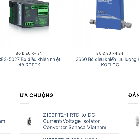
BỘ ĐIỀU KHIỂN
BỘ ĐIỀU KHIỂN
RES-5027 Bộ điều khiển nhiệt
3660 Bộ điều khiển lưu lượng 
độ ROPEX
KOFLOC
ƯA CHUỘNG
ĐÁN
Z109PT2-1 RTD to DC
am
Current/Voltage Isolator
Converter Seneca Vietnam