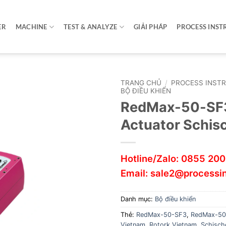
ER
MACHINE
TEST & ANALYZE
GIẢI PHÁP
PROCESS INST
TRANG CHỦ
/
PROCESS INST
BỘ ĐIỀU KHIỂN
RedMax-50-SF3
Actuator Schis
Hotline/Zalo:
0855 200
Email:
sale2@processi
Danh mục:
Bộ điều khiển
Thẻ:
RedMax-50-SF3
,
RedMax-50
Vietnam
,
Rotork Vietnam
,
Schische