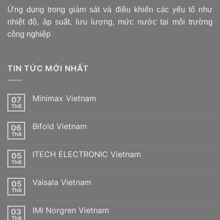
Ứng dụng trong giám sát và điều khiển các yếu tố như
nhiệt độ, áp suất, lưu lượng, mức nước tại môi trường
công nghiệp
TIN TỨC MỚI NHẤT
Minimax Vietnam
07
Th8
Không
có
bình
Bifold Vietnam
06
luận
ở
Th8
Không
Minimax
có
Vietnam
bình
ITECH ELECTRONIC Vietnam
05
luận
ở
Th8
Không
Bifold
có
Vietnam
bình
Vaisala Vietnam
05
luận
ở
Th8
Không
ITECH
có
ELECTRONIC
bình
Vietnam
IMI Norgren Vietnam
03
luận
ở
Th8