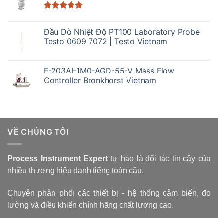
Được xếp
hạng
5.00
Đầu Dò Nhiệt Độ PT100 Laboratory Probe
5 sao
Testo 0609 7072 | Testo Vietnam
F-203AI-1M0-AGD-55-V Mass Flow
Controller Bronkhorst Vietnam
VỀ CHÚNG TÔI
Process Instrument Expert
tự hào là đối tác tin cậy của
nhiều thương hiệu danh tiếng toàn cầu.
Chuyên phân phối các thiết bị - hệ thống cảm biến, đo
lường và điều khiển chính hãng chất lượng cao.