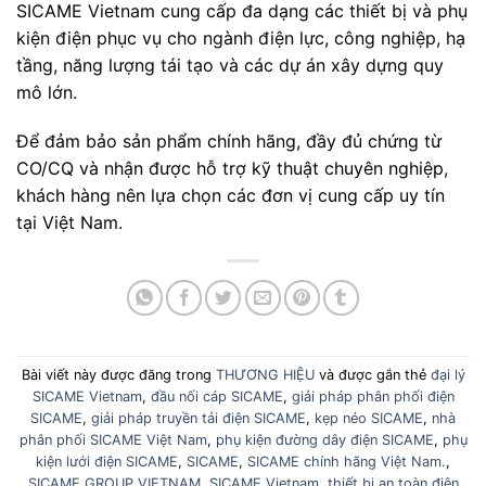
SICAME Vietnam cung cấp đa dạng các thiết bị và phụ
kiện điện phục vụ cho ngành điện lực, công nghiệp, hạ
tầng, năng lượng tái tạo và các dự án xây dựng quy
mô lớn.
Để đảm bảo sản phẩm chính hãng, đầy đủ chứng từ
CO/CQ và nhận được hỗ trợ kỹ thuật chuyên nghiệp,
khách hàng nên lựa chọn các đơn vị cung cấp uy tín
tại Việt Nam.
Bài viết này được đăng trong
THƯƠNG HIỆU
và được gắn thẻ
đại lý
SICAME Vietnam
,
đầu nối cáp SICAME
,
giải pháp phân phối điện
SICAME
,
giải pháp truyền tải điện SICAME
,
kẹp néo SICAME
,
nhà
phân phối SICAME Việt Nam
,
phụ kiện đường dây điện SICAME
,
phụ
kiện lưới điện SICAME
,
SICAME
,
SICAME chính hãng Việt Nam.
,
SICAME GROUP VIETNAM
,
SICAME Vietnam
,
thiết bị an toàn điện