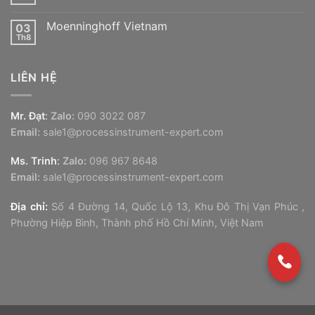
Không
Vaisala
có
Vietnam
bình
Moenninghoff Vietnam
03
luận
ở
Th8
Không
IMI
có
Norgren
bình
Vietnam
luận
LIÊN HỆ
ở
Moenninghoff
Vietnam
Mr. Đạt
:
Zalo:
090 3022 087
Email:
sale1@processinstrument-expert.com
Ms. Trinh
:
Zalo:
096 967 8648
Email:
sale1@processinstrument-expert.com
Địa chỉ:
Số 4 Đường 14, Quốc Lộ 13, Khu Đô Thị Vạn Phúc ,
Phường Hiệp Bình, Thành phố Hồ Chí Minh, Việt Nam