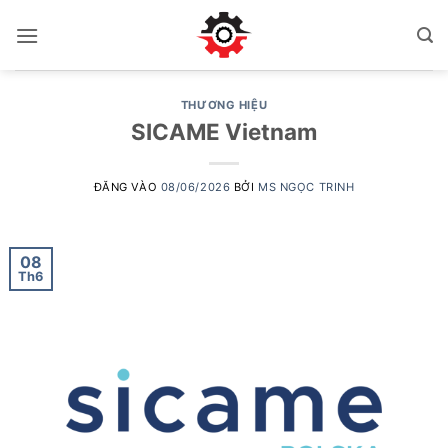
Bỏ
qua
nội
dung
THƯƠNG HIỆU
SICAME Vietnam
ĐĂNG VÀO
08/06/2026
BỞI
MS NGỌC TRINH
08
Th6